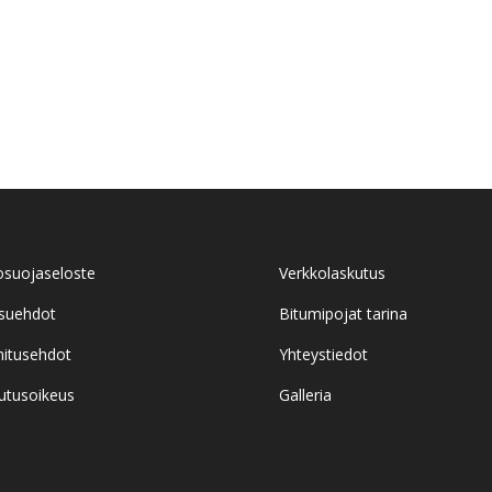
osuojaseloste
Verkkolaskutus
suehdot
Bitumipojat tarina
itusehdot
Yhteystiedot
utusoikeus
Galleria