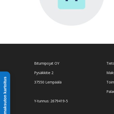
Bitumipojat OY
Tiet
Pysäkkitie 2
Mak
37550 Lempäälä
Toim
Pala
Y-tunnus: 2679419-5