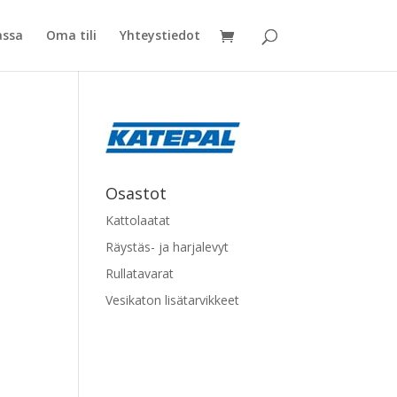
assa
Oma tili
Yhteystiedot
Osastot
Kattolaatat
Räystäs- ja harjalevyt
Rullatavarat
Vesikaton lisätarvikkeet