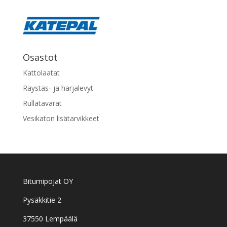
Osastot
Kattolaatat
Räystäs- ja harjalevyt
Rullatavarat
Vesikaton lisätarvikkeet
Bitumipojat OY
Pysäkkitie 2
37550 Lempäälä