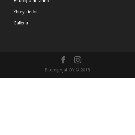
Bitumipojat tarina
Yhteystiedot
Galleria
Bitumipojat OY © 2018