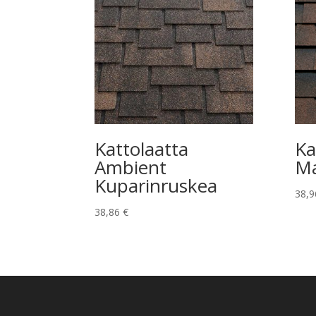
Kattolaatta
Ka
Ambient
Ma
Kuparinruskea
38,
38,86
€