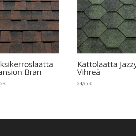
ksikerroslaatta
Kattolaatta Jazz
nsion Bran
Vihreä
96
€
34,95
€