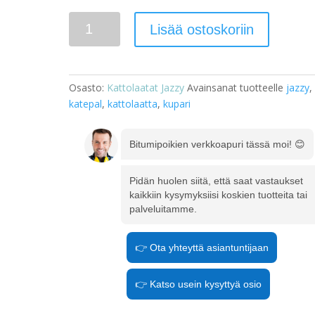
Kattolaatta
Lisää ostoskoriin
Jazzy
Kupari
määrä
Osasto:
Kattolaatat Jazzy
Avainsanat tuotteelle
jazzy
,
katepal
,
kattolaatta
,
kupari