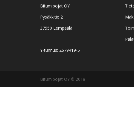
Bitumipojat OY
Tiet
Pysäkkitie 2
Mak
37550 Lempäälä
Toim
Pala
Y-tunnus: 2679419-5
Bitumipojat OY © 2018