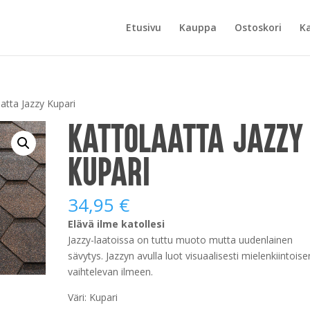
Etusivu
Kauppa
Ostoskori
K
atta Jazzy Kupari
Kattolaatta Jazzy
Kupari
34,95
€
Elävä ilme katollesi
Jazzy-laatoissa on tuttu muoto mutta uudenlainen
sävytys. Jazzyn avulla luot visuaalisesti mielenkiintoise
vaihtelevan ilmeen.
Väri: Kupari