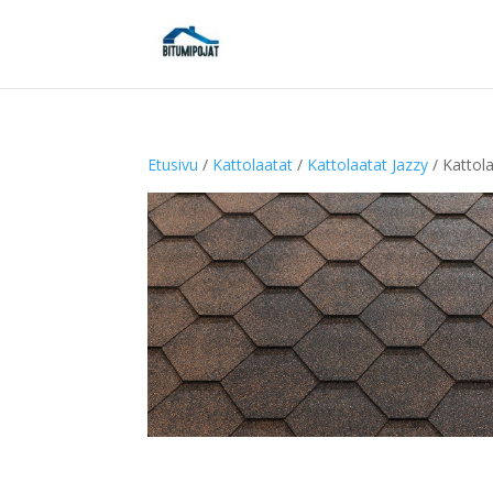
Etusivu
/
Kattolaatat
/
Kattolaatat Jazzy
/ Kattola