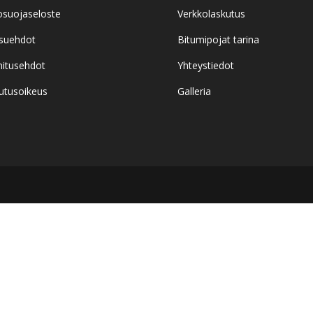
osuojaseloste
Verkkolaskutus
suehdot
Bitumipojat tarina
itusehdot
Yhteystiedot
utusoikeus
Galleria